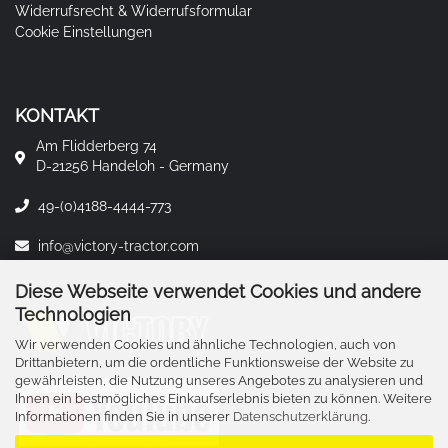
Widerrufsrecht & Widerrufsformular
Cookie Einstellungen
KONTAKT
Am Flidderberg 74
D-21256 Handeloh - Germany
49-(0)4188-4444-773
info@victory-tractor.com
Diese Webseite verwendet Cookies und andere
Technologien
Wir verwenden Cookies und ähnliche Technologien, auch von
Drittanbietern, um die ordentliche Funktionsweise der Website zu
gewährleisten, die Nutzung unseres Angebotes zu analysieren und
Ihnen ein bestmögliches Einkaufserlebnis bieten zu können. Weitere
Informationen finden Sie in unserer
Datenschutzerklärung
.