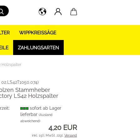
Suche...
LTER
WIPPKREISSÄGE
EILE
ZAHLUNGSARTEN
 Holzspalter
:
02.LS42T1050.074
)
Bolzen Stammheber
ictory LS42 Holzspalter
rzeit:
sofort ab Lager
lieferbar
(Ausland
abweichend)
4,20 EUR
inkl. 19% MwSt. zzgl.
Versand