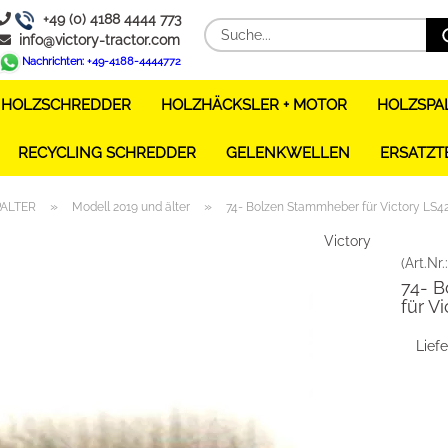
+49 (0) 4188 4444 773
info@victory-tractor.com
Nachrichten: +49-4188-4444772
HOLZSCHREDDER
HOLZHÄCKSLER + MOTOR
HOLZSPA
RECYCLING SCHREDDER
GELENKWELLEN
ERSATZT
»
»
ALTER
Modell 2019 und älter
74- Bolzen Stammheber für Victory LS42
Victory
(Art.Nr.
74- 
für V
Liefe