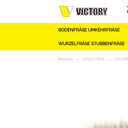
BODENFRÄSE UMKEHRFRÄSE
WURZELFRÄSE STUBBENFRÄSE
»
»
Startseite
ERSATZTEILE
HOLZSP